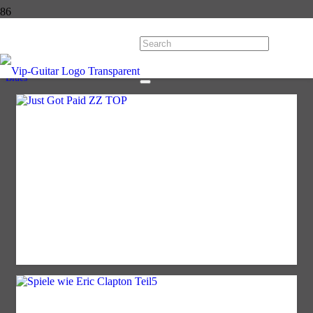
Blues
Start
Songtutorials
Blues