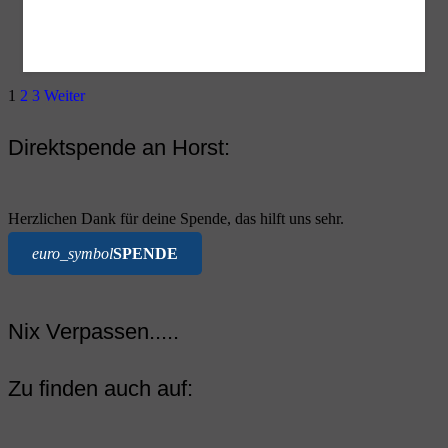
1
2
3
Weiter
Direktspende an Horst:
Herzlichen Dank für deine Spende, das hilft uns sehr.
euro_symbol
SPENDE
Nix Verpassen.....
Zu finden auch auf: